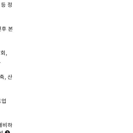
 등 정
전후 본
회, 
.
축, 산
트업 
 대비하
성 ➌