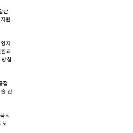
술산
업지원
 양자
전환과 
 방침
중점 
기술 산
북의 
되도