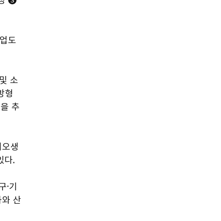
업도 
및 소
방형 
을 추
이오생
있다.
구·기
와 산