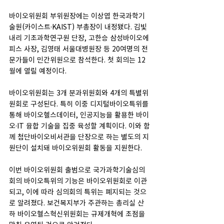
바이오위원회 부위원장에는 이상엽 한국과학기
술원(카이스트·KAIST) 부총장이 내정됐다. 김빛
내리 기초과학연구원 단장, 고한승 삼성바이오에
피스 사장, 김영태 서울대병원장 등 20여명의 전
문가들이 민간위원으로 참석한다. 첫 회의는 12
월에 열릴 예정이다.
바이오위원회는 3개 분과위원회와 4개의 특별위
원회로 구성된다. 특히 이중 디지털바이오특위를 
통해 바이오헬스데이터, 인공지능을 활용한 바이
오·IT 융합 기술을 집중 육성할 계획이다. 이와 함
께 첨단바이오비서관을 단장으로 하는 별도의 지
원단이 설치돼 바이오위원회 활동을 지원한다.
이번 바이오위원회 출범으로 국가과학기술심의
회의 바이오특위의 기능은 바이오위원회로 이관
되고, 이에 따라 심의회의 특위는 폐지되는 것으
로 알려졌다. 보건복지부가 주관하는 총리실 산
하 바이오헬스혁신위원회는 규제개혁에 초점을 