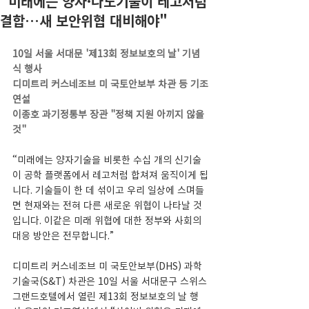
"미래에는 양자·나노기술이 레고처럼
결합…새 보안위협 대비해야"
10일 서울 서대문 '제13회 정보보호의 날' 기념
식 행사
디미트리 커스네조브 미 국토안보부 차관 등 기조
연설
이종호 과기정통부 장관 "정책 지원 아끼지 않을 
것"
“미래에는 양자기술을 비롯한 수십 개의 신기술
이 공학 플랫폼에서 레고처럼 합쳐져 움직이게 됩
니다. 기술들이 한 데 섞이고 우리 일상에 스며들
면 현재와는 전혀 다른 새로운 위협이 나타날 것
입니다. 이같은 미래 위협에 대한 정부와 사회의 
대응 방안은 전무합니다.”
디미트리 커스네조브 미 국토안보부(DHS) 과학
기술국(S&T) 차관은 10일 서울 서대문구 스위스
그랜드호텔에서 열린 제13회 정보보호의 날 행