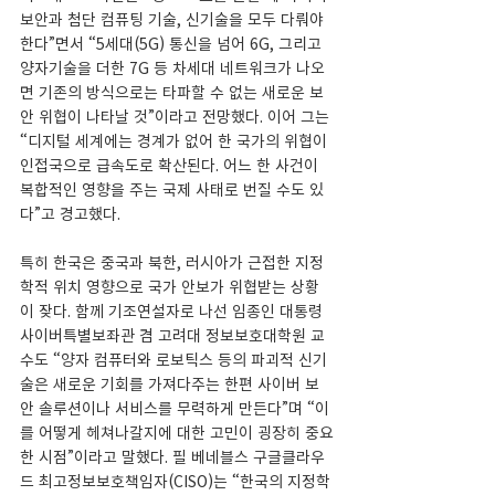
보안과 첨단 컴퓨팅 기술, 신기술을 모두 다뤄야 
한다”면서 “5세대(5G) 통신을 넘어 6G, 그리고 
양자기술을 더한 7G 등 차세대 네트워크가 나오
면 기존의 방식으로는 타파할 수 없는 새로운 보
안 위협이 나타날 것”이라고 전망했다. 이어 그는 
“디지털 세계에는 경계가 없어 한 국가의 위협이 
인접국으로 급속도로 확산된다. 어느 한 사건이 
복합적인 영향을 주는 국제 사태로 번질 수도 있
다”고 경고했다.
특히 한국은 중국과 북한, 러시아가 근접한 지정
학적 위치 영향으로 국가 안보가 위협받는 상황
이 잦다. 함께 기조연설자로 나선 임종인 대통령 
사이버특별보좌관 겸 고려대 정보보호대학원 교
수도 “양자 컴퓨터와 로보틱스 등의 파괴적 신기
술은 새로운 기회를 가져다주는 한편 사이버 보
안 솔루션이나 서비스를 무력하게 만든다”며 “이
를 어떻게 헤쳐나갈지에 대한 고민이 굉장히 중요
한 시점”이라고 말했다. 필 베네블스 구글클라우
드 최고정보보호책임자(CISO)는 “한국의 지정학