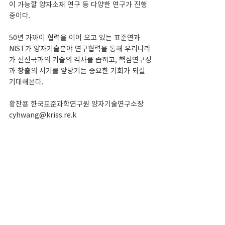
이 가능할 양자소재 연구 등 다양한 연구가 진행 
중이다.
50년 가까이 협력을 이어 오고 있는 표준연과 
NIST가 양자기술분야 연구협력을 통해 우리나라
가 선진국과의 기술의 격차를 좁히고, 핵심연구성
과 창출의 시기를 앞당기는 중요한 기회가 되길 
기대해본다.
황찬용 한국표준과학연구원 양자기술연구소장 
cyhwang@kriss.re.k
출처 전자신문 
https://www.etnews.com/2023061600005
6  
보도자료