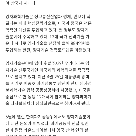
야 삼국지 시대다.
양자과학기술은 정보통신산업과 경제, 안보에 직
결되는 미래 핵심전략기술로, 미국과 중국은 천문
학적인 예산을 투입하고 있다. 현 정부도 양자기
술분야에 주목하고 있다. 12대 국가 전략기술 가
운데 하나로 양자기술을 선정해 올해 984억원을 
투입하는 한편, 양자기술 전략로드맵을 마련했다.
양자기술분야에 있어 후발주자인 우리나라는 양
자기술 선두국가인 미국과의 과학외교를 적극적
으로 펼치고 있다. 지난 4월 25일 대통령의 방미
를 계기로 이종호 과기정통부 장관이 한미 양자정
보과학기술 협력 공동성명서에 서명했고, 미국을 
중심으로 한 동맹 12개국이 참여하는 양자과학기
술 다자협의체에 정식회원국으로 참여하게 됐다.
5월에 열린 한미과기공동위에서도 양자기술분야
에 대한 논의가 이뤄졌다. 과기공동위 전날 열린 
한미 퀀텀 라운드테이블에서 양국 산·학·연의 실