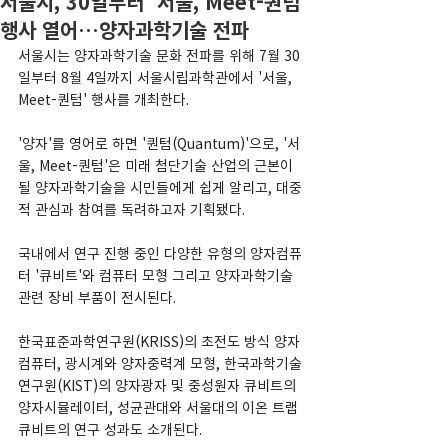
서울시, 30일부터 '서울, Meet-퀀텀'
행사 열어…양자과학기술 전파
서울시는 양자과학기술 문화 전파를 위해 7월 30
일부터 8월 4일까지 서울시립과학관에서 '서울, 
Meet-퀀텀' 행사를 개최한다.
'양자'를 영어로 하면 '퀀텀(Quantum)'으로, '서
울, Meet-퀀텀'은 미래 첨단기술 산업의 근본이 
될 양자과학기술을 시민들에게 쉽게 알리고, 대중
적 관심과 참여를 독려하고자 기획됐다.
국내에서 연구 진행 중인 다양한 유형의 양자컴퓨
터 '큐비트'와 컴퓨터 모형 그리고 양자과학기술 
관련 장비 부품이 전시된다.
한국표준과학연구원(KRISS)의 초전도 방식 양자
컴퓨터, 광시계와 양자중력계 모형, 한국과학기술
연구원(KIST)의 양자광자 및 중성원자 큐비트의 
양자시뮬레이터, 성균관대와 서울대의 이온 트랩 
큐비트의 연구 성과도 소개된다.