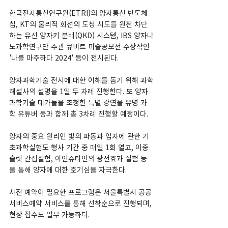
한국전자통신연구원(ETRI)의 양자통신 반도체 
칩, KT의 물리적 회선의 도청 시도를 원천 차단
하는 유선 양자키 분배(
QKD
) 시스템, IBS 양자나
노과학연구단 주관 큐비트 미술공모전 수상작인 
'나를 마주하다 2024' 등이 전시된다.
양자과학기술 전시에 대한 이해를 돕기 위해 과학
해설사의 설명을 1일 두 차례 진행한다. 또 양자
과학기술 대가들을 초청한 특별 강연을 유명 과
학 유튜버 등과 함께 총 3차례 진행할 예정이다.
양자의 중요 원리인 빛의 파동과 입자에 관한 기
초과학실험도 행사 기간 중 매일 1회 열고, 이중
슬릿 간섭실험, 아인슈타인의 광전효과 실험 등
을 통해 양자에 대한 호기심을 자극한다.
사전 예약이 필요한 프로그램은 서울특별시 공공
서비스예약 서비스를 통해 선착순으로 진행되며, 
현장 접수도 일부 가능하다.