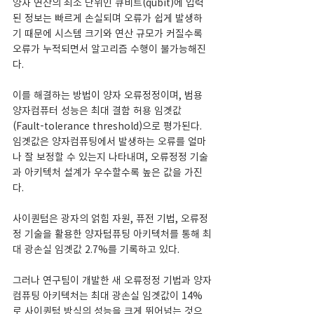
양자 연산의 최소 단위인 큐비트(qubit)에 입력
된 정보는 빠르게 손실되며 오류가 쉽게 발생하
기 때문에 시스템 크기와 연산 규모가 커질수록 
오류가 누적되면서 알고리즘 수행이 불가능해진
다.
이를 해결하는 방법이 양자 오류정정이며, 범용 
양자컴퓨터 성능은 최대 결함 허용 임곗값
(Fault-tolerance threshold)으로 평가된다. 
임곗값은 양자컴퓨팅에서 발생하는 오류를 얼마
나 잘 보정할 수 있는지 나타내며, 오류정정 기술
과 아키텍처 설계가 우수할수록 높은 값을 가진
다.
사이퀀텀은 광자의 얽힘 자원, 퓨전 기법, 오류정
정 기술을 활용한 양자텀퓨팅 아키텍처를 통해 최
대 광손실 임곗값 2.7%를 기록하고 있다.
그러나 연구팀이 개발한 새 오류정정 기법과 양자
컴퓨팅 아키텍처는 최대 광손실 임곗값이 14%
로 사이퀀텀 방식의 성능을 크게 뛰어넘는 것으