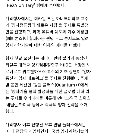
'HeXA UNItary' 팀에게 수여됐다.
개막행사에서는 미카일 루킨 하버드대학교 교수
가 '양자컴퓨팅의 새로운 지평'을 주제로 특별강
연을 진행하고, 과학 유튜버 궤도와 가수 이장원
(페퍼톤스)이 함께하는 퀀텀 토크 콘서트도 열려 
양자과학기술에 대한 이해와 재미를 더했다.
행사 첫날 오전에는 캐나다 퀀텀 밸리의 중심인 
워털루 대학교 양자컴퓨팅연구소(IQC) 소장인 노
르베르트 뤼트켄하우스 교수의 기조 강연이 '양자
통신과 양자 네트워크'를 주제로 진행됐다. 주제
별 융합 세션인 '퀀텀 플러스(Quantum+)'에서
는 '양자기술 협력 활성화를 위한 글로벌 대화'라
는 주제로 우리나라를 비롯해 덴마크·영국·스위스
·네덜란드·미국 등에서 각국의 양자 전략을 소개
했다.
개막행사 이후 진행된 오후 퀀텀 플러스에서는 
'미래 전장의 게임체인저 : 국방 양자과학기술의 