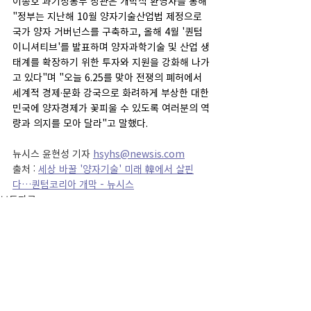
이종호 과기정통부 장관은 개막식 환영사를 통해 
"정부는 지난해 10월 양자기술산업법 제정으로 
국가 양자 거버넌스를 구축하고, 올해 4월 '퀀텀 
이니셔티브'를 발표하며 양자과학기술 및 산업 생
태계를 확장하기 위한 투자와 지원을 강화해 나가
고 있다"며 "오늘 6.25를 맞아 전쟁의 폐허에서 
세계적 경제·문화 강국으로 화려하게 부상한 대한
민국에 양자경제가 꽃피울 수 있도록 여러분의 역
량과 의지를 모아 달라"고 말했다.
뉴시스 윤현성 기자 
hsyhs@newsis.com
출처 : 
세상 바꿀 '양자기술' 미래 韓에서 살핀
다…퀀텀코리아 개막 - 뉴시스
보도자료
전체 보기