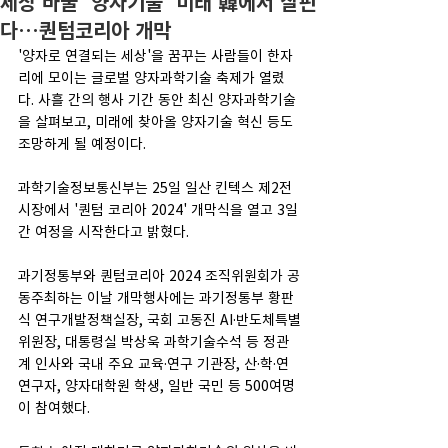
세상 바꿀 '양자기술' 미래 韓에서 살핀
다…퀀텀코리아 개막
'양자로 연결되는 세상'을 꿈꾸는 사람들이 한자
리에 모이는 글로벌 양자과학기술 축제가 열렸
다. 사흘 간의 행사 기간 동안 최신 양자과학기술
을 살펴보고, 미래에 찾아올 양자기술 혁신 등도 
조망하게 될 예정이다.
과학기술정보통신부는 25일 일산 킨텍스 제2전
시장에서 '퀀텀 코리아 2024' 개막식을 열고 3일
간 여정을 시작한다고 밝혔다.
과기정통부와 퀀텀코리아 2024 조직위원회가 공
동주최하는 이날 개막행사에는 과기정통부 황판
식 연구개발정책실장, 국회 고동진 AI·반도체특별
위원장, 대통령실 박상욱 과학기술수석 등 정관
계 인사와 국내 주요 교육·연구 기관장, 산·학·연 
연구자, 양자대학원 학생, 일반 국민 등 500여명
이 참여했다.