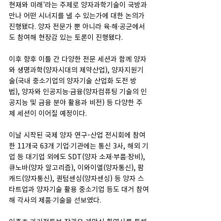
현재와 미래'라는 주제로 양자과학기술이 국방과 
만나 어떤 시너지를 낼 수 있는가에 대한 논의가 
진행됐다. 양자 전문가 뿐 아니라 육·해·공군에서
도 참여해 현장감 있는 토론이 진행됐다.
이후 향후 이틀 간 다양한 전문 세션과 함께 양자
와 생명과학(양자시대의 제약산업), 양자지원기
술(국내 중소기업의 양자기술 산업화 도전 방
법), 양자와 인공지능·금융(양자컴퓨팅 기술의 인
공지능 및 금융 분야 활용과 비전) 등 다양한 주
제 세션이 이어질 예정이다.
이날 시작된 국제 양자 연구-산업 전시회에 참여
한 11개국 63개 기업·기관에는 통신 3사, 해외 기
업 등 대기업 외에도 SDT(양자 소재·부품·장비), 
큐노바(양자 알고리즘), 이와이엘(양자통신), 팜
캐드(양자통신), 퀀텀센싱(양자센싱) 등 양자 스
타트업과 양자기술 활용 중소기업 등도 대거 참여
해 각사의 제품·기술을 선보였다.