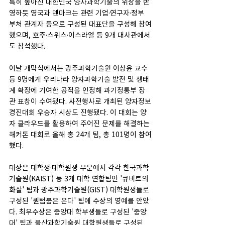
특히 높아진 대한민국 양자과학기술의 위상을 반
영하듯 영국과 덴마크는 관련 기업·연구자·정부 
부처 관계자 등으로 구성된 대표단을 구성해 참여
했으며, 호주·스위스·이스라엘 등 9개 대사관에서
도 참석했다.
이날 개막식에서는 광주과학기술원 이상윤 교수 
등 9명에게 우리나라 양자과학기술 발전 및 생태
계 확장에 기여한 공적을 인정해 과기정통부 장
관 표창이 수여됐다. 사전행사로 개최된 양자정보
경진대회 우승자 시상도 진행됐다. 이 대회는 양
자 클라우드를 활용하여 주어진 문제를 해결하는 
해커톤 대회로 올해 총 24개 팀, 총 101명이 참여
했다.
대상은 대학생·대학원생 부문에서 각각 한국과학
기술원(KAIST) 등 3개 대학 연합팀인 '큐비트의 
화살' 팀과 광주과학기술원(GIST) 대학원생들로 
구성된 '퀀텀붐은 온다' 팀에 수상의 영예를 안았
다. 최우수상은 중앙대 학부생들로 구성된 '중앙
대' 팀과 울산과학기술원 대학원생들로 구성된 