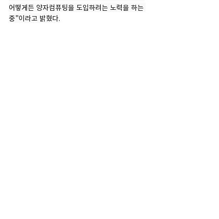
어떻게든 양자컴퓨팅을 도입하려는 노력을 하는 
중"이라고 밝혔다.
메디파나뉴스 조해진 기자 
jhj@medipana.com
출처 : 
신약개발에서 양자컴퓨팅 활용…타겟 정확
도 향상 가능 - 메디파나뉴스
보도자료
최근 게시물
전체 보기