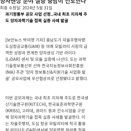
양자센싱 분야 실증 충남이 선도한다
최종 수정일:
2024년 5월 31일
과기정통부 공모 사업 선정...국내 최초 지자체 주
도 양자과학기술 접목 실증 사례 발굴
[보안뉴스 박미영 기자] 충남도가 자율주행차량·
도심항공교통(UAM) 등 미래 모빌리티 시장의 급
격한 성장과 연계한 양자센싱 기반 라이다
(LiDAR) 센서 및 모듈 실증에 나선다. 도는 과학
기술정보통신부 산하 한국지능정보사회진흥원
(NIA) 주관 ‘양자 정보통신&지원기술 사업화 발
굴’ 공모사업에 우선협상자로 선정됐다고 밝혔다.
이번 공모과제는 국내 최초 지자체 주도로 한국생
산기술연구원(KITECH), 한국표준과학연구원
(KRISS), 고려대, 큐라드 등과 컨소시엄을 구성
해 양자과학기술 접목 실증 사례를 발굴한다. 이
는 자율주행차, 도심 항공 모빌리티에 적극 활용
될 라이다(LiDAR)센서에 양자역학 원리를 적용