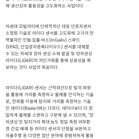
해 생산성과 활용성을 고도화하는 사업이다.
차세대 모빌리티에 단파적외선 대응 단광자센서 
소형화 기술로 라이다 센서를 고도화해 고가의 전
략물자인 인듐·갈륨·비소(InGaAs) 스파드
(SPAD, 단일광자증폭다이오드) 센서를 대체할 
수 있는 차세대 양자 센싱 소재 발굴 및 양자센싱 
라이다(LiDAR)의 저단가화를 통해 상용성을 확
보하는 것이 사업의 목표이다.
라이다(LiDAR) 센서는 근적외선으로 빛의 파장
을 활용해 거리를 측정하고 물체를 인식하는 기술
로, 전파를 이용해 탐지와 거리를 측정하는 기술
인 레이다(Radar)와는 다르다. 레이다보다 더 정
밀하게 물체를 스캔하고 구분해 낼 수 있으며, ‘양
자센싱’은 탐지거리 확대·농도 정밀 측정·외부환
경 간섭 배제 등 라이다 센서의 단점을 보완하고 
자율주행 등 다양한 첨단 분야에 광범위하게 활용