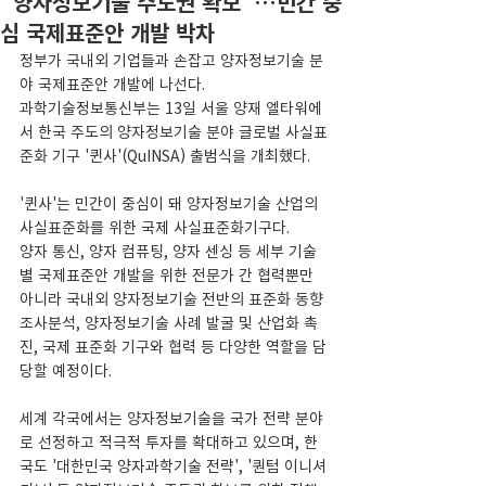
"양자정보기술 주도권 확보"…민간 중
심 국제표준안 개발 박차
정부가 국내외 기업들과 손잡고 양자정보기술 분
야 국제표준안 개발에 나선다.
과학기술정보통신부는 13일 서울 양재 엘타워에
서 한국 주도의 양자정보기술 분야 글로벌 사실표
준화 기구 '퀸사'(QuINSA) 출범식을 개최했다.
'퀸사'는 민간이 중심이 돼 양자정보기술 산업의 
사실표준화를 위한 국제 사실표준화기구다.
양자 통신, 양자 컴퓨팅, 양자 센싱 등 세부 기술
별 국제표준안 개발을 위한 전문가 간 협력뿐만 
아니라 국내외 양자정보기술 전반의 표준화 동향 
조사분석, 양자정보기술 사례 발굴 및 산업화 촉
진, 국제 표준화 기구와 협력 등 다양한 역할을 담
당할 예정이다.
세계 각국에서는 양자정보기술을 국가 전략 분야
로 선정하고 적극적 투자를 확대하고 있으며, 한
국도 '대한민국 양자과학기술 전략', '퀀텀 이니셔