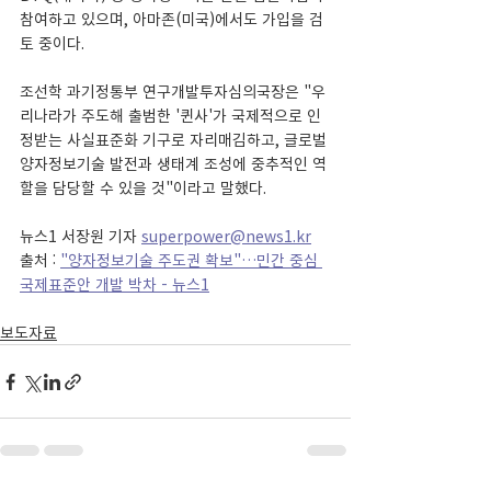
참여하고 있으며, 아마존(미국)에서도 가입을 검
토 중이다.
조선학 과기정통부 연구개발투자심의국장은 "우
리나라가 주도해 출범한 '퀸사'가 국제적으로 인
정받는 사실표준화 기구로 자리매김하고, 글로벌 
양자정보기술 발전과 생태계 조성에 중추적인 역
할을 담당할 수 있을 것"이라고 말했다.
뉴스1 서장원 기자 
superpower@news1.kr
출처 : 
"양자정보기술 주도권 확보"…민간 중심 
국제표준안 개발 박차 - 뉴스1
보도자료