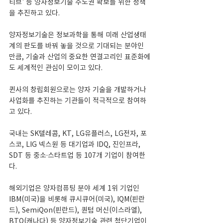
티브' 등 양자정보기술 주도권 확보를 위한 정책
을 추진하고 있다.
양자정보기술은 정보과학을 통해 미래 산업생태
계의 판도를 바꿔 놓을 것으로 기대되는 분야인 
만큼, 기술과 산업의 중요한 연결고리인 표준화에
도 세계적인 관심이 모이고 있다.
퀸사의 창립회원으로는 양자 기술을 개발하거나 
사업화를 추진하는 기관들이 적극적으로 참여하
고 있다.
국내는 SK텔레콤, KT, LG유플러스, LG전자, 포
스코, LIG 넥스원 등 대기업과 IDQ, 진인프라, 
SDT 등 중소·스타트업 등 107개 기업이 참여한
다.
해외기업은 양자컴퓨팅 분야 세계 1위 기업인 
IBM(미국)을 비롯해 큐시큐어(미국), IQM(핀란
드), SemiQon(핀란드), 퀀텀 머신(이스라엘), 
BTQ(캐나다) 등 양자정보기술 관련 첨단기업이 