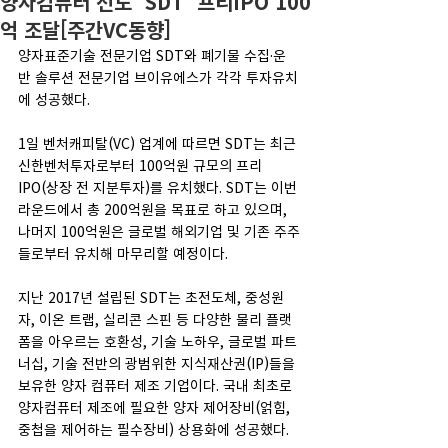
양자컴퓨터 선도 'SDT' 프리IPO 100
억 조달[주간VC동향]
양자표준기술 전문기업 SDT와 폐기물 수집·운
반 솔루션 전문기업 브이유에스가 각각 투자유치
에 성공했다.
1일 벤처캐피탈(VC) 업계에 따르면 SDT는 최근 
신한벤처투자로부터 100억원 규모의 프리
IPO(상장 전 지분투자)를 유치했다. SDT는 이번 
라운드에서 총 200억원을 목표로 하고 있으며, 
나머지 100억원은 글로벌 해외기업 및 기존 주주
들로부터 유치해 마무리할 예정이다.
지난 2017년 설립된 SDT는 초전도체, 중성원
자, 이온 트랩, 실리콘 스핀 등 다양한 물리 플랫
폼을 아우르는 호환성, 기술 노하우, 글로벌 파트
너십, 기술 전반의 광범위한 지식재산권(IP)들을 
보유한 양자 컴퓨터 제조 기업이다. 국내 최초로 
양자컴퓨터 제조에 필요한 양자 제어장비(얽힘, 
중첩을 제어하는 필수장비) 상용화에 성공했다.