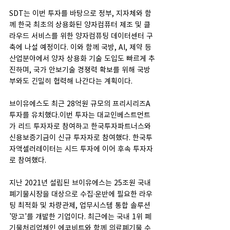
SDT는 이번 투자를 바탕으로 정부, 지자체와 함
께 한국 최초의 상용화된 양자컴퓨터 제조 및 클
라우드 서비스를 위한 양자컴퓨팅 데이터센터 구
축에 나설 예정이다. 이와 함께 국방, AI, 제약 등 
산업분야에서 양자 상용화 기술 도입도 빠르게 추
진하며, 국가 안보기술 경쟁력 확보를 위해 국방
부와도 긴밀히 협력해 나간다는 계획이다.
브이유에스도 최근 28억원 규모의 프리시리즈A 
투자를 유치했다.이번 투자는 대교인베스트먼트
가 리드 투자자로 참여하고 한국투자파트너스와 
신용보증기금이 신규 투자자로 참여했다. 한국투
자액셀러레이터는 시드 투자에 이어 후속 투자자
로 참여했다.
지난 2021년 설립된 브이유에스는 25조원 국내 
폐기물시장을 대상으로 수집·운반에 필요한 라우
팅 최적화 및 차량관제, 업무시스템 통합 솔루션 
'망고'를 개발한 기업이다. 최근에는 국내 1위 폐
기물처리업체인 에코비트와 함께 의료폐기물 수