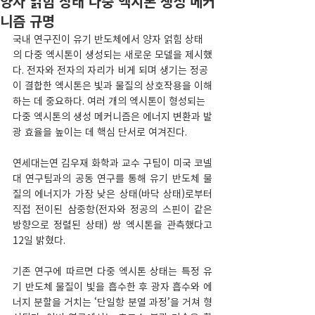
양자 얽힘 상태 다중 엑시톤 생성 메커
니즘 규명
국내 연구진이 유기 반도체에서 양자 얽힘 상태
의 다중 엑시톤이 생성되는 새로운 모델을 제시했
다. 전자와 전자의 자리가 비게 되며 생기는 정공
이 결합한 엑시톤은 빛과 물질의 상호작용을 이해
하는 데 중요하다. 여러 개의 엑시톤이 형성되는 
다중 엑시톤의 생성 메커니즘은 에너지 변환과 발
광 효율을 높이는 데 핵심 단서로 여겨진다.
연세대는연 김우재 화학과 교수 구팀이 미국 코넬
대 연구팀과의 공동 연구를 통해 유기 반도체 물
질의 에너지가 가장 낮은 상태(바닥 상태)로부터 
직접 전이된 삼중항(전자와 정공의 스핀이 같은 
방향으로 정렬된 상태) 쌍 엑시톤을 관측했다고 
12일 밝혔다. 
기존 연구에 따르면 다중 엑시톤 상태는 특정 유
기 반도체 물질이 빛을 흡수한 후 광자 흡수와 에
너지 분할을 거치는 ‘단일항 분열 과정’을 거쳐 형