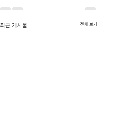
최근 게시물
전체 보기
기술에서 시장으로, K-양자
삼성·현대차 등 참