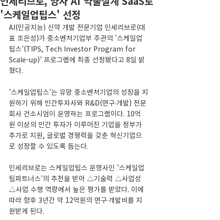
인세리브로, 양자 AI 약물설계 SaaS로
'스케일업팁스' 선정
AI(인공지능) 신약 개발 전문기업 인세리브로(대
표 조은성)가 중소벤처기업부 주관의 '스케일업
팁스'(TIPS, Tech Investor Program for 
Scale-up)' 프로그램에 최종 선정됐다고 8일 밝
혔다.
'스케일업팁스'는 유망 중소벤처기업의 성장을 지
원하기 위해 민간투자사와 R&D(연구·개발) 전문
회사 컨소시엄이 운영하는 프로그램이다. 10억
원 이상의 민간 투자가 이루어진 기업을 정부가 
추가로 지원, 글로벌 경쟁력을 갖춘 혁신기업으
로 성장할 수 있도록 돕는다.
인세리브로는 스케일업팁스 운영사인 '스케일업
팁파트너스'의 추천을 받아 △기술력 △사업성 
△사업 수행 역량에서 높은 평가를 받았다. 이에 
따라 향후 3년간 약 12억원의 연구·개발비를 지
원받게 된다.