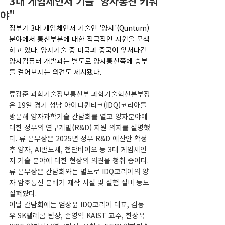
"'3대 게임체인저 기술' 양자통신 키워
야"
정부가 3대 게임체인저 기술인 '양자'(Quntum) 
분야에서 통신부분에 대한 적극적인 지원을 모색
하고 있다. 양자기술 중 미국과 중국이 앞서나간 
양자컴퓨터 개발과는 별도로 양자통신쪽에 승부
를 걸어보자는 의견도 제시됐다.
류광준 과학기술정보통신부 과학기술혁신본부장
은 19일 경기 성남 아이디퀀티크(IDQ)코리아를 
방문해 양자과학기술 간담회를 열고 양자분야에 
대한 정부의 연구개발(R&D) 지원 의지를 설명했
다. 류 본부장은 2025년 정부 R&D 예산안 확정 
후 양자, AI반도체, 첨단바이오 등 3대 게임체인
저 기술 분야에 대한 현장의 의견을 청취 중이다. 
류 본부장은 간담회와는 별도로 IDQ코리아의 양
자 암호통신 분배기 제작 시설 및 실험 설비 등도 
살펴봤다.
이날 간담회에는 엄상윤 IDQ코리아 대표, 김동
우 SK텔레콤 팀장, 손영익 KAIST 교수, 한상욱 