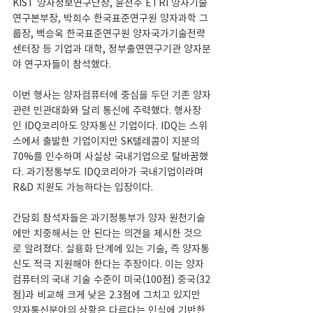
KIST 양자정보연구단장, 윤천주 ETRI 양자기술
연구본부장, 박희수 한국표준연구원 양자과학 그
룹장, 백승욱 한국표준연구원 양자국가기술전략
센터장 등 기업과 대학, 정부출연연구기관 양자분
야 연구자들이 참석했다.
이번 행사는 양자컴퓨터에 중심을 두던 기존 양자
관련 민관대화와 달리 통신에 주력했다. 행사장
인 IDQ코리아도 양자통신 기업이다. IDQ는 스위
스에서 출발한 기업이지만 SK텔레콤이 지분의 
70%를 인수하며 사실상 국내기업으로 탈바꿈했
다. 과기정통부도 IDQ코리아가 국내기업이라며 
R&D 지원도 가능하다는 입장이다.
간담회 참석자들은 과기정통부가 양자 원천기술
에만 치중해서는 안 된다는 의견을 제시한 것으
로 알려졌다. 실용화 단계에 있는 기술, 즉 양자통
신도 적극 지원해야 한다는 주장이다. 이는 양자
컴퓨터의 국내 기술 수준이 미국(100점) 중국(32
점)과 비교해 크게 낮은 2.3점에 그치고 있지만 
양자통신분야의 상황은 다르다는 인식에 기반한