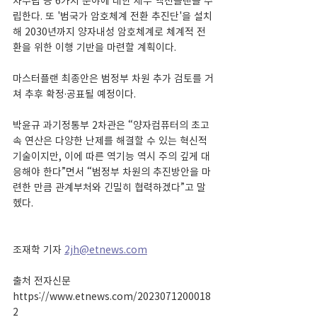
차수립 등 6가지 분야에 대한 세부 액션플랜을 수
립한다. 또 '범국가 암호체계 전환 추진단'을 설치
해 2030년까지 양자내성 암호체계로 체계적 전
환을 위한 이행 기반을 마련할 계획이다.
마스터플랜 최종안은 범정부 차원 추가 검토를 거
쳐 추후 확정·공표될 예정이다.
박윤규 과기정통부 2차관은 “양자컴퓨터의 초고
속 연산은 다양한 난제를 해결할 수 있는 혁신적 
기술이지만, 이에 따른 역기능 역시 주의 깊게 대
응해야 한다”면서 “범정부 차원의 추진방안을 마
련한 만큼 관계부처와 긴밀히 협력하겠다”고 말
헸다.
조재학 기자 
2jh@etnews.com
출처 전자신문 
https://www.etnews.com/2023071200018
2