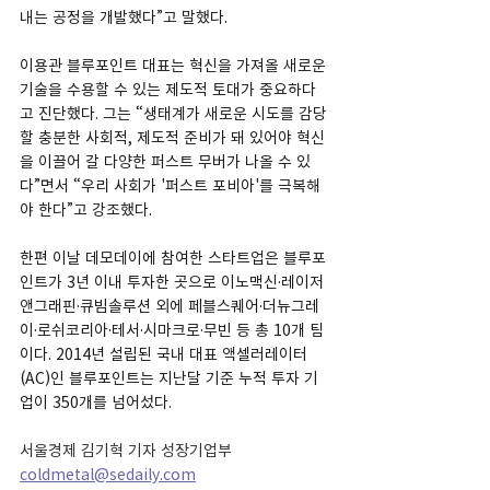
내는 공정을 개발했다”고 말했다.
이용관 블루포인트 대표는 혁신을 가져올 새로운 
기술을 수용할 수 있는 제도적 토대가 중요하다
고 진단했다. 그는 “생태계가 새로운 시도를 감당
할 충분한 사회적, 제도적 준비가 돼 있어야 혁신
을 이끌어 갈 다양한 퍼스트 무버가 나올 수 있
다”면서 “우리 사회가 '퍼스트 포비아'를 극복해
야 한다”고 강조했다.
한편 이날 데모데이에 참여한 스타트업은 블루포
인트가 3년 이내 투자한 곳으로 이노맥신·레이저
앤그래핀·큐빔솔루션 외에 페블스퀘어·더뉴그레
이·로쉬코리아·테서·시마크로·무빈 등 총 10개 팀
이다. 2014년 설립된 국내 대표 액셀러레이터
(AC)인 블루포인트는 지난달 기준 누적 투자 기
업이 350개를 넘어섰다.
서울경제 김기혁 기자 성장기업부 
coldmetal@sedaily.com