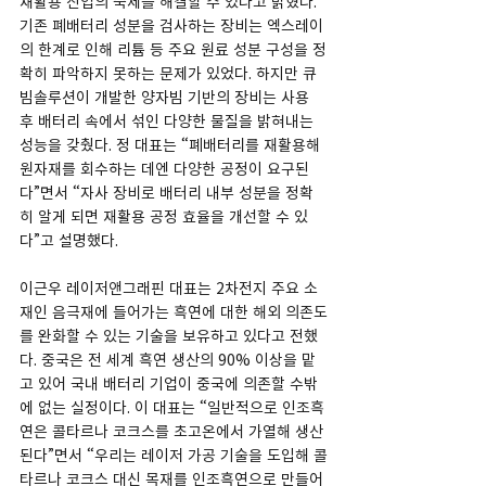
재활용 산업의 숙제를 해결할 수 있다고 밝혔다. 
기존 폐배터리 성분을 검사하는 장비는 엑스레이
의 한계로 인해 리튬 등 주요 원료 성분 구성을 정
확히 파악하지 못하는 문제가 있었다. 하지만 큐
빔솔루션이 개발한 양자빔 기반의 장비는 사용 
후 배터리 속에서 섞인 다양한 물질을 밝혀내는 
성능을 갖췄다. 정 대표는 “폐배터리를 재활용해 
원자재를 회수하는 데엔 다양한 공정이 요구된
다”면서 “자사 장비로 배터리 내부 성분을 정확
히 알게 되면 재활용 공정 효율을 개선할 수 있
다”고 설명했다.
이근우 레이저앤그래핀 대표는 2차전지 주요 소
재인 음극재에 들어가는 흑연에 대한 해외 의존도
를 완화할 수 있는 기술을 보유하고 있다고 전했
다. 중국은 전 세계 흑연 생산의 90% 이상을 맡
고 있어 국내 배터리 기업이 중국에 의존할 수밖
에 없는 실정이다. 이 대표는 “일반적으로 인조흑
연은 콜타르나 코크스를 초고온에서 가열해 생산
된다”면서 “우리는 레이저 가공 기술을 도입해 콜
타르나 코크스 대신 목재를 인조흑연으로 만들어