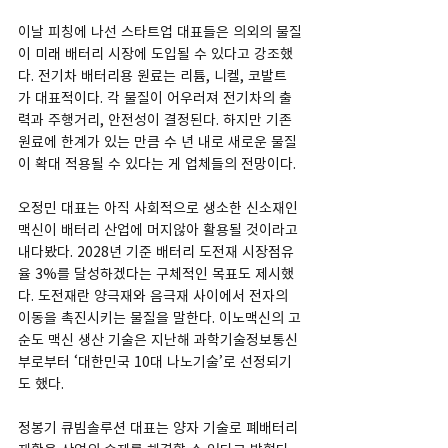
이날 피칭에 나선 스타트업 대표들은 의외의 물질
이 미래 배터리 시장에 도입될 수 있다고 강조했
다. 전기차 배터리용 원료는 리튬, 니켈, 코발트
가 대표적이다. 각 물질이 어우러져 전기차의 출
력과 주행거리, 안전성이 결정된다. 하지만 기존 
원료에 한계가 있는 만큼 수 년 내로 새로운 물질
이 확대 적용될 수 있다는 게 업체들의 전망이다.
오정민 대표는 아직 사회적으로 생소한 신소재인 
맥신이 배터리 산업에 머지않아 활용될 것이라고 
내다봤다. 2028년 기준 배터리 도전재 시장점유
율 3%를 달성하겠다는 구체적인 목표도 제시했
다. 도전재란 양극재와 음극재 사이에서 전자의 
이동을 촉진시키는 물질을 말한다. 이노맥신의 고
순도 맥신 생산 기술은 지난해 과학기술정보통신
부로부터 ‘대한민국 10대 나노기술’로 선정되기
도 했다.
정봉기 큐빔솔루션 대표는 양자 기술로 폐배터리 