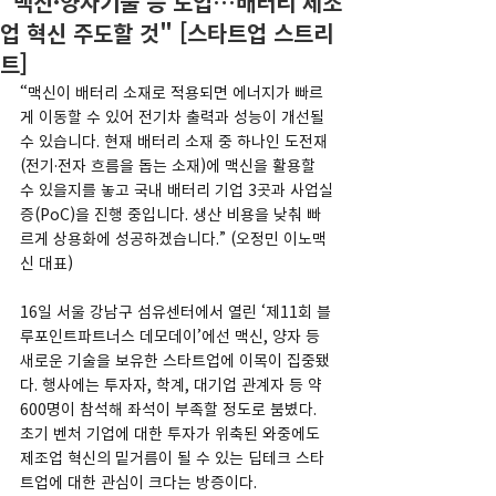
"맥신·양자기술 등 도입…배터리 제조
업 혁신 주도할 것" [스타트업 스트리
트]
“맥신이 배터리 소재로 적용되면 에너지가 빠르
게 이동할 수 있어 전기차 출력과 성능이 개선될 
수 있습니다. 현재 배터리 소재 중 하나인 도전재
(전기·전자 흐름을 돕는 소재)에 맥신을 활용할 
수 있을지를 놓고 국내 배터리 기업 3곳과 사업실
증(PoC)을 진행 중입니다. 생산 비용을 낮춰 빠
르게 상용화에 성공하겠습니다.” (오정민 이노맥
신 대표)
16일 서울 강남구 섬유센터에서 열린 ‘제11회 블
루포인트파트너스 데모데이’에선 맥신, 양자 등 
새로운 기술을 보유한 스타트업에 이목이 집중됐
다. 행사에는 투자자, 학계, 대기업 관계자 등 약 
600명이 참석해 좌석이 부족할 정도로 붐볐다. 
초기 벤처 기업에 대한 투자가 위축된 와중에도 
제조업 혁신의 밑거름이 될 수 있는 딥테크 스타
트업에 대한 관심이 크다는 방증이다.