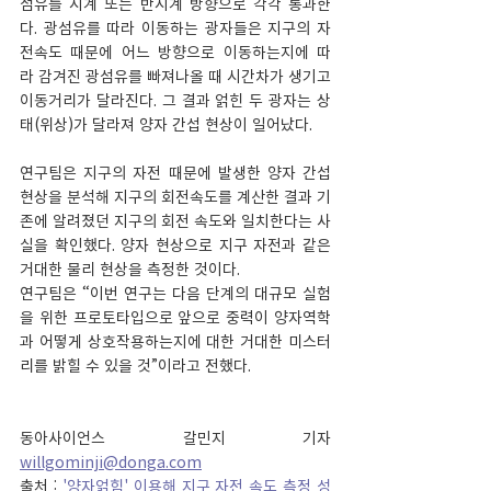
섬유를 시계 또는 반시계 방향으로 각각 통과한
다. 광섬유를 따라 이동하는 광자들은 지구의 자
전속도 때문에 어느 방향으로 이동하는지에 따
라 감겨진 광섬유를 빠져나올 때 시간차가 생기고 
이동거리가 달라진다. 그 결과 얽힌 두 광자는 상
태(위상)가 달라져 양자 간섭 현상이 일어났다.
연구팀은 지구의 자전 때문에 발생한 양자 간섭 
현상을 분석해 지구의 회전속도를 계산한 결과 기
존에 알려졌던 지구의 회전 속도와 일치한다는 사
실을 확인했다. 양자 현상으로 지구 자전과 같은 
거대한 물리 현상을 측정한 것이다.
연구팀은 “이번 연구는 다음 단계의 대규모 실험
을 위한 프로토타입으로 앞으로 중력이 양자역학
과 어떻게 상호작용하는지에 대한 거대한 미스터
리를 밝힐 수 있을 것”이라고 전했다.
동아사이언스 갈민지 기자 
willgominji@donga.com
출처 : 
'양자얽힘' 이용해 지구 자전 속도 측정 성